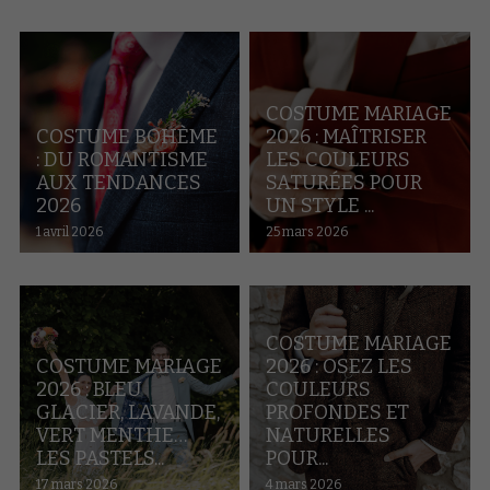
COSTUME MARIAGE
COSTUME BOHÈME
2026 : MAÎTRISER
: DU ROMANTISME
LES COULEURS
AUX TENDANCES
SATURÉES POUR
2026
UN STYLE ...
1 avril 2026
25 mars 2026
COSTUME MARIAGE
COSTUME MARIAGE
2026 : OSEZ LES
2026 : BLEU
COULEURS
GLACIER, LAVANDE,
PROFONDES ET
VERT MENTHE…
NATURELLES
LES PASTELS...
POUR...
17 mars 2026
4 mars 2026