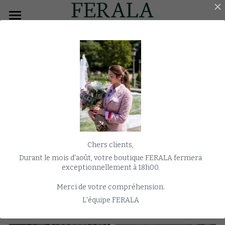
×
CATÉGORIES DE BLOG
ACCUEIL
Toutes les catégories
HOMME
Manteau
FEMME
SMOKING
JAQUETTE
Le blog
Chers clients,
MANTEAU
Durant le mois d'août, votre boutique FERALA fermera
exceptionnellement à 18h00.
MARIAGE
Merci de votre compréhension.
Toutes
Accessoires
Business
Loro Piana
MONTRES
L'équipe FERALA
E-SHOP