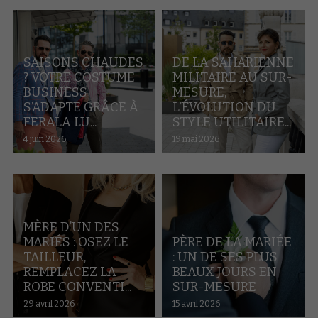
SAISONS CHAUDES
DE LA SAHARIENNE
? VOTRE COSTUME
MILITAIRE AU SUR-
BUSINESS
MESURE,
S’ADAPTE GRÂCE À
L’ÉVOLUTION DU
FERALA LU...
STYLE UTILITAIRE...
4 juin 2026
19 mai 2026
MÈRE D’UN DES
MARIÉS : OSEZ LE
PÈRE DE LA MARIÉE
TAILLEUR,
: UN DE SES PLUS
REMPLACEZ LA
BEAUX JOURS EN
ROBE CONVENTI...
SUR-MESURE
29 avril 2026
15 avril 2026