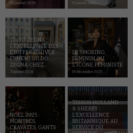
28 janvier 2026
13 janvier 2026
TISSU ZEGNA :
L’EXCELLENCE DES
ÉTOFFES D’HIVER
LE SMOKING
ERMENEGILDO
FÉMININ OU
ZEGNA CHEZ...
L'ICÔNE FÉMINISTE
7 janvier 2026
19 décembre 2025
TISSUS HOLLAND
& SHERRY :
NOËL 2025 :
L’EXCELLENCE
MONTRES,
BRITANNIQUE AU
CRAVATES, GANTS
SERVICE DU