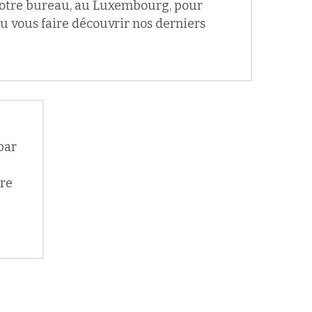
 par 
re 