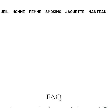
UEIL
HOMME
FEMME
SMOKING
JAQUETTE
MANTEAU
FAQ
 vous trouvez pas votre réponse contactez-nous via C