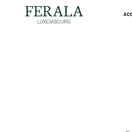
ACC
Si