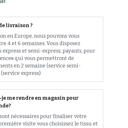
de livraison ?
ion en Europe, nous pouvons vous
re 4 et 6 semaines. Vous disposez 
 express et semi-express, payants, pour 
gence
s
 qui vous permettront de 
ments en 2 semaine (service semi-
 (service express).
-je me rendre en magasin pour 
nde?
ont nécessaires pour finaliser votre 
emière visite vous choisissez le tissu et 
mmande. Si c’est votre première 
 nous prendrons aussi vos mensurations. 