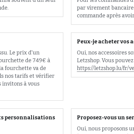
commande après avoir 
Peux-je acheter vos a
su. Le prix d'un 
Oui, nos accessoires so
ourchette de 749€ à 
a fourchette va de 
https://letzshop.lu/fr/v
nos tarifs et vérifier 
invitons à vous 
s personnalisations 
Proposez-vous un ser
Oui, nous proposons un
à votre domicile ou à 
ns et de tissus nous 
prendre vos mesures ou
réseaux sociaux 