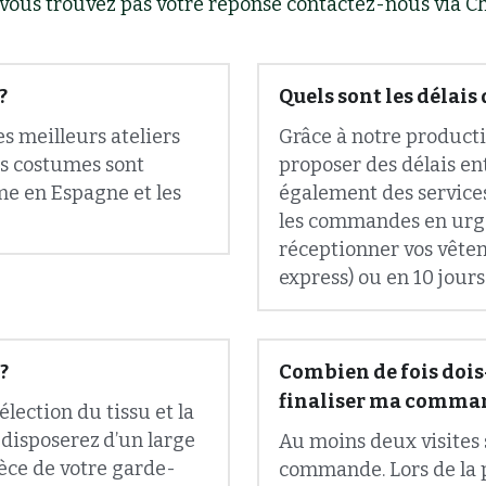
?
Quels sont les délais 
 meilleurs ateliers 
Grâce à notre product
s costumes sont 
proposer des délais ent
e en Espagne et les 
également des services
les commandes en ur
réceptionner vos vête
express) ou en 10 jours
?
Combien de fois dois
finaliser ma comma
ction du tissu et la 
 disposerez
d’un large 
Au moins deux visites s
èce de votre garde-
commande. Lors de la pr
faitement au style et 
personnalisez votre co
la première commande, 
expérience avec Ferala