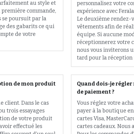
 se poursuit par la 
Le deuxième rendez-vou
ge des gabarits ce qui 
vêtements afin de réal
mpte de votre 
équipe. Si aucune modi
réceptionnerez votre c
nous vous inviterons u
tard pour la réception 
ption de mon produit 
Quand dois-je régler 
de paiement ?
client. Dans le cas 
Vous réglez votre acha
 trois essayages 
payer à la boutique en
tion de votre produit 
cartes Visa, MasterCard
voir effectué les 
cartes cadeaux. Nous a
ffira souvent d’un seul 
Pour les commandes d’
de.
par virement bancaire 