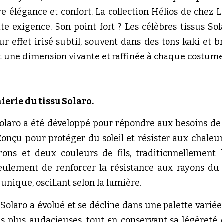
e élégance et confort. La collection Hélios de chez L
te exigence. Son point fort ? Les célèbres tissus So
ur effet irisé subtil, souvent dans des tons kaki et br
t une dimension vivante et raffinée à chaque costume
nierie du tissu Solaro.
u Solaro a été développé pour répondre aux besoins de
Conçu pour protéger du soleil et résister aux chaleurs 
ons et deux couleurs de fils, traditionnellement 
ulement de renforcer la résistance aux rayons du s
l unique, oscillant selon la lumière.
 Solaro a évolué et se décline dans une palette variée
s plus audacieuses, tout en conservant sa légèreté et 