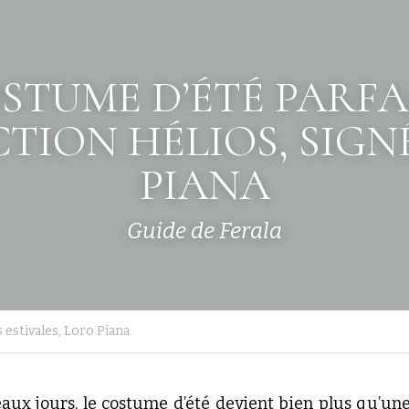
STUME D’ÉTÉ PARFAI
TION HÉLIOS, SIGNÉ
PIANA
Guide de Ferala
 estivales,
Loro Piana
eaux jours, le costume d’été devient bien plus qu’une t