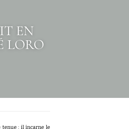
T EN 
 LORO 
enue : il incarne le 