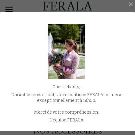
×
CATÉGORIES DE BLOG
ACCUEIL
Toutes les catégories
HOMME
Manteau
FEMME
SMOKING
JAQUETTE
Chers clients,
MANTEAU
Durant le mois d'août, votre boutique FERALA fermera
exceptionnellement à 18h00.
MARIAGE
Merci de votre compréhension.
MONTRES
L'équipe FERALA
Nos accessoires
E-SHOP