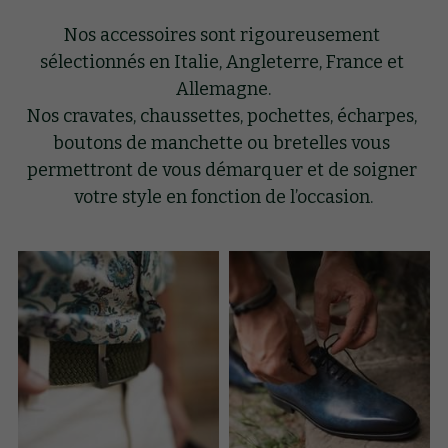
Nos accessoires sont rigoureusement 
CADEAU
sélectionnés en Italie, Angleterre, France et 
Allemagne.
SAVOIR FAIRE
Nos cravates, chaussettes, pochettes, écharpes, 
BLOG
boutons de manchette ou bretelles vous 
permettront de vous démarquer et de soigner 
Rechercher
votre style en fonction de l’occasion.
Français
Français
PRENDRE RDV
English