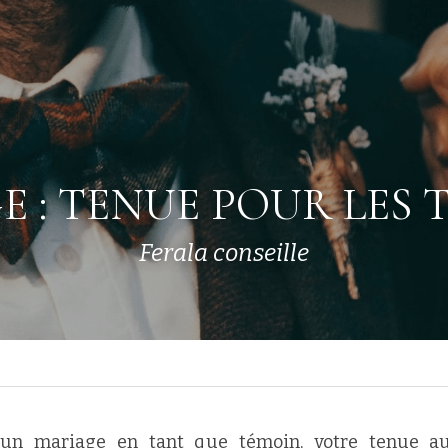
 : TENUE POUR LES 
Ferala conseille
à un mariage en tant que témoin, votre tenue au