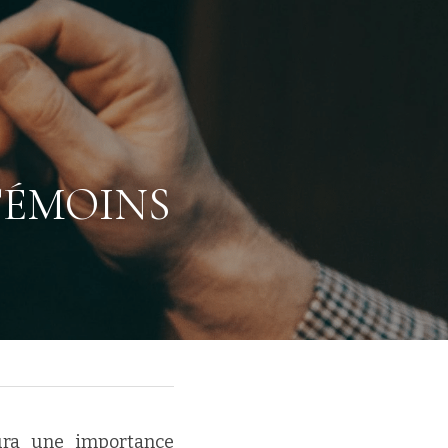
T
ÉMOINS 
ra une importance 