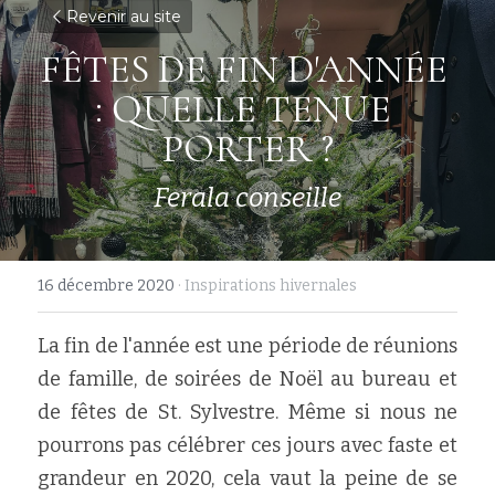
Revenir au site
FÊTES DE FIN D'ANN
É
E 
: QUELLE TENUE 
PORTER ?
Ferala conseille
16 décembre 2020
·
Inspirations hivernales
La fin de l'année est une période de réunions 
de famille, de soirées de Noël au bureau et 
de fêtes de St. Sylvestre. Même si nous ne 
pourrons pas célébrer ces jours avec faste et 
grandeur en 2020, cela vaut la peine de se 