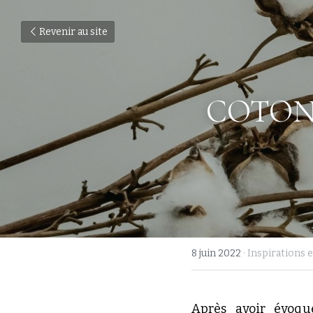
Revenir au site
COTON 
8 juin 2022
·
Inspirations e
Après avoir évoqu