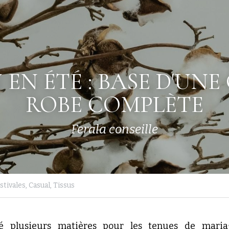
EN ÉTÉ : BASE D'UNE
ROBE COMPL
ÈTE
Ferala conseille
stivales,
Casual,
Tissus
é plusieurs matières pour les tenues de mariag