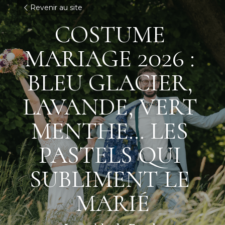
Revenir au site
COSTUME 
MARIAGE 2026 : 
BLEU GLACIER, 
LAVANDE, VERT 
MENTHE… LES 
PASTELS QUI 
SUBLIMENT LE 
MARIÉ